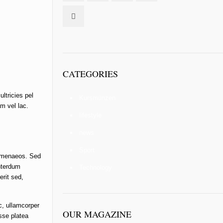
CATEGORIES
ltricies pel
Kursmünzen
m vel lac.
lifestyle
news
Sport
 hymenaeos. Sed
nterdum
Technology
erit sed,
c, ullamcorper
OUR MAGAZINE
asse platea