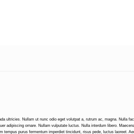
 ultricies. Nullam ut nunc odio eget volutpat a, rutrum ac, magna. Nulla faci
tuer adipiscing ornare. Nullam vulputate luctus. Nulla interdum libero. Maecena
lum tempus purus fermentum imperdiet tincidunt, risus pede, luctus laoreet. A