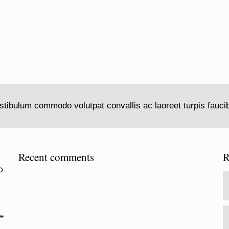
stibulum commodo
volutpat
convallis ac laoreet turpis fauci
Recent comments
R
o
ue