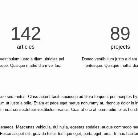
142
89
articles
projects
estibulum justo a diam ultricies pel
Donec vestibulum justo a diam u
sque. Quisque mattis diam vel lac.
lentesque. Quisque mattis dia
isse sed metus. Class aptent taciti sociosqu ad litora torquent per inceptos
ulum ut justo a odio. Etiam et pede eget metus nonummy at, rhoncus dolor in i
uam erat consectetuer vestibulum varius. Cras ut orci at lorem odio tellus hendr
 hymenaeos. Maecenas vehicula, dui nulla, egestas sodales, augue commodo ne
Fusce aliquet elit, gravida tellus tristique eget, porta eget, eros. In hac habit