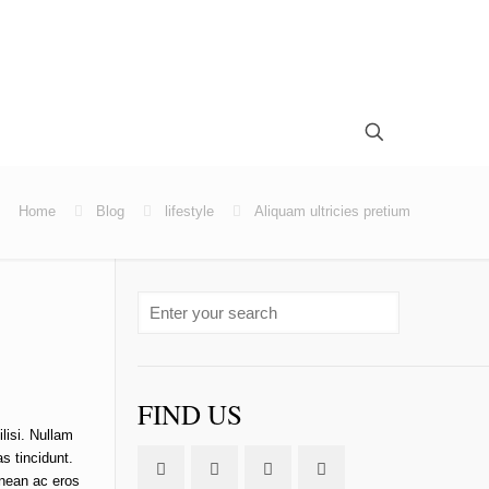
Home
Blog
lifestyle
Aliquam ultricies pretium
FIND US
lisi. Nullam
s tincidunt.
enean ac eros