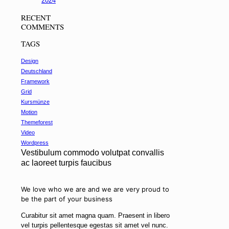
2024
RECENT
COMMENTS
TAGS
Design
Deutschland
Framework
Grid
Kursmünze
Motion
Themeforest
Video
Wordpress
Vestibulum commodo
volutpat
convallis
ac laoreet turpis faucibus
We love who we are and we are very proud to
be the part of your business
Curabitur sit amet magna quam. Praesent in libero
vel
turpis pellentesque
egestas sit amet vel nunc.