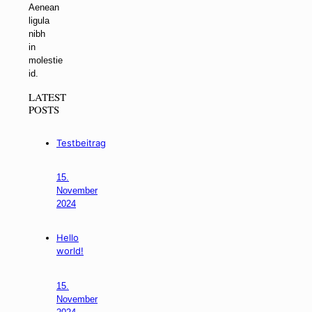
Aenean
ligula
nibh
in
molestie
id.
LATEST
POSTS
Testbeitrag
15.
November
2024
Hello
world!
15.
November