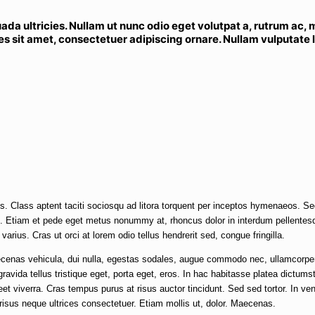
da ultricies. Nullam ut nunc odio eget volutpat a, rutrum ac,
rices sit amet, consectetuer adipiscing ornare. Nullam vulputate 
s. Class aptent taciti sociosqu ad litora torquent per inceptos hymenaeos. S
io. Etiam et pede eget metus nonummy at, rhoncus dolor in interdum pellentes
arius. Cras ut orci at lorem odio tellus hendrerit sed, congue fringilla.
ecenas vehicula, dui nulla, egestas sodales, augue commodo nec, ullamcorper
gravida tellus tristique eget, porta eget, eros. In hac habitasse platea dictumst
 viverra. Cras tempus purus at risus auctor tincidunt. Sed sed tortor. In ve
 risus neque ultrices consectetuer. Etiam mollis ut, dolor. Maecenas.