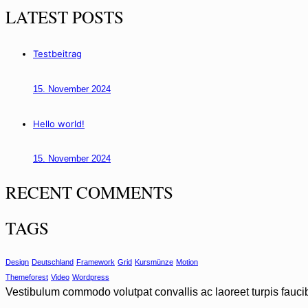
LATEST POSTS
Testbeitrag
15. November 2024
Hello world!
15. November 2024
RECENT COMMENTS
TAGS
Design
Deutschland
Framework
Grid
Kursmünze
Motion
Themeforest
Video
Wordpress
Vestibulum commodo
volutpat
convallis ac laoreet turpis fauc