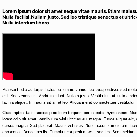
Lorem ipsum dolor sit amet neque vitae mauris. Etiam malesua
Nulla facilisi. Nullam justo. Sed leo tristique senectus et ult
Nulla interdum libero.
Praesent odio ac turpis luctus eu, ornare varius, leo. Suspendisse sed metu
est. Sed venenatis. Morbi tincidunt. Nullam justo. Vestibulum ut justo a od
lacinia aliquet. In mauris sit amet leo. Aliquam erat consectetuer vestibulum v
Class aptent taciti sociosqu ad litora torquent per inceptos hymenaeos. Ma
lorem odio sit amet, vestibulum wisi ultricies eu, magna. Fusce aliquet elit, 
cursus magna. Sed placerat. Mauris vel risus. Nunc accumsan dictum, laoreet
consequat. Donec iaculis. Curabitur est pretium wisi, sed leo. Sed tincidunt