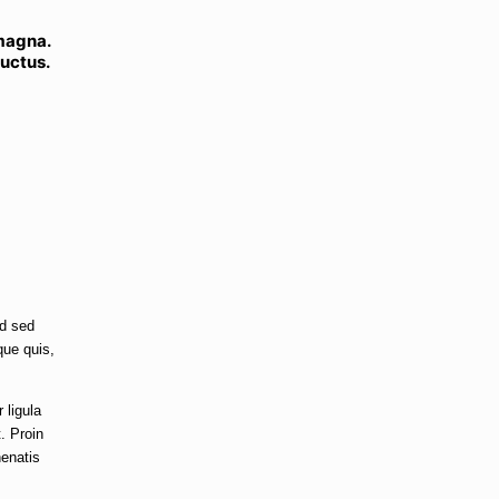
 magna.
luctus.
ed sed
que quis,
 ligula
. Proin
nenatis